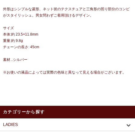
外形はシンプルな菱形、ネット状のテクスチュアと三角形の照り部分のコンビ
がスタイリッシュ。男女問わずご着用頂けるデザイン。
サイズ
本体:約 23.5×11.8mm
重量:約 9.8g
チェーンの長さ: 45cm
素材...シルバー
※お使いの液晶によっては実際の色味と異なって見える場合がございます。
カテゴリーから探す
LADIES