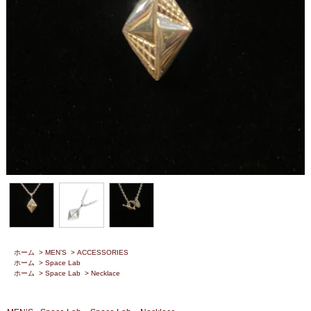
ホーム
>
MEN’S
>
ACCESSORIES
ホーム
>
Space Lab
ホーム
>
Space Lab
>
Necklace