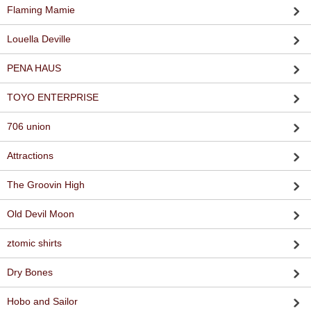
Flaming Mamie
Louella Deville
PENA HAUS
TOYO ENTERPRISE
706 union
Attractions
The Groovin High
Old Devil Moon
ztomic shirts
Dry Bones
Hobo and Sailor