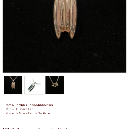
ホーム
>
MEN’S
>
ACCESSORIES
ホーム
>
Space Lab
ホーム
>
Space Lab
>
Necklace