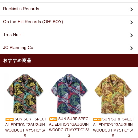
Rockinitis Records
On the Hill Records (OH! BOY)
Tres Noir
JC Planning Co.
おすすめ商品
SUN SURF SPECI
SUN SURF SPECI
SUN SURF SPECI
AL EDITION “GAUGUIN
AL EDITION “GAUGUIN
AL EDITION “GAUGUIN
WOODCUT MYSTIC” S/
WOODCUT MYSTIC” S/
WOODCUT MYSTIC” S/
S
S
S