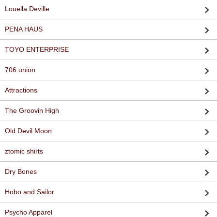
Louella Deville
PENA HAUS
TOYO ENTERPRISE
706 union
Attractions
The Groovin High
Old Devil Moon
ztomic shirts
Dry Bones
Hobo and Sailor
Psycho Apparel