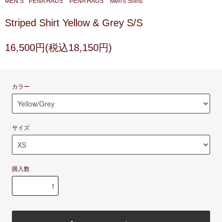
MEN’S
PENA HAUS
PENA HAUS
Men's Shirts
Striped Shirt Yellow & Grey S/S
16,500円(税込18,150円)
カラー
サイズ
購入数