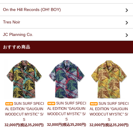
On the Hill Records (OH! BOY)
Tres Noir
JC Planning Co.
おすすめ商品
SUN SURF SPECI
SUN SURF SPECI
SUN SURF SPECI
AL EDITION “GAUGUIN
AL EDITION “GAUGUIN
AL EDITION “GAUGUIN
WOODCUT MYSTIC” S/
WOODCUT MYSTIC” S/
WOODCUT MYSTIC” S/
S
S
S
32,000円(税込35,200円)
32,000円(税込35,200円)
32,000円(税込35,200円)