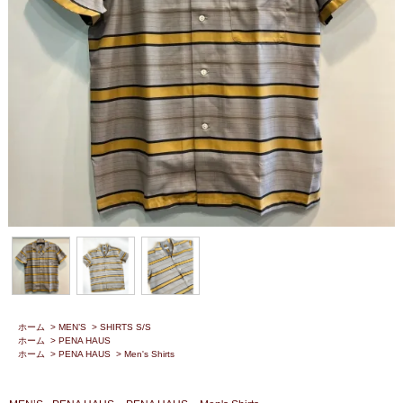
ホーム
>
MEN’S
>
SHIRTS S/S
ホーム
>
PENA HAUS
ホーム
>
PENA HAUS
>
Men's Shirts