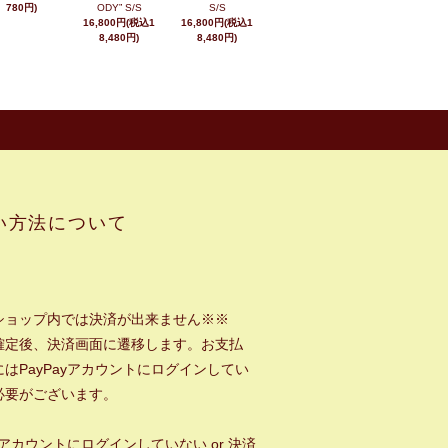
780円)
ODY” S/S
S/S
16,800円(税込1
16,800円(税込1
8,480円)
8,480円)
い方法について
ショップ内では決済が出来ません※※
確定後、決済画面に遷移します。お支払
はPayPayアカウントにログインしてい
必要がございます。
ayアカウントにログインしていない or 決済