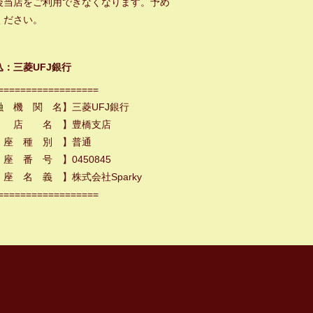
後当店をご利用できなくなります。予め
ください。
込：三菱UFJ銀行
==================
融 機 関 名】三菱UFJ銀行
 店 名 】豊橋支店
 座 種 別 】普通
座 番 号 】0450845
座 名 義 】株式会社Sparky
==================