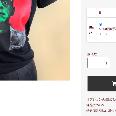
S
Bla
5,300円(税込
ck
30円)
購入数
オプションの値段詳
返品について
特定商取引法に基づ