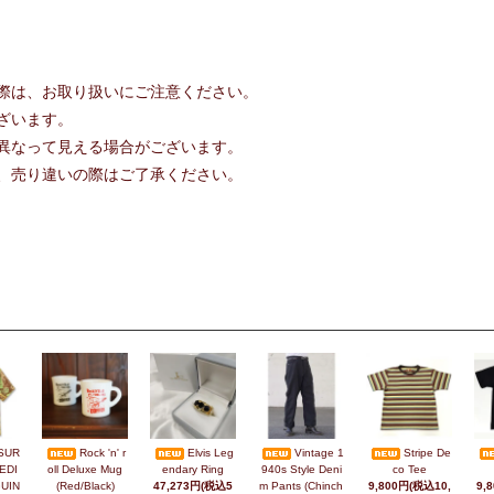
際は、お取り扱いにご注意ください。
ざいます。
異なって見える場合がございます。
、売り違いの際はご了承ください。
SUR
Rock 'n' r
Elvis Leg
Vintage 1
Stripe De
EDI
oll Deluxe Mug
endary Ring
940s Style Deni
co Tee
UIN
(Red/Black)
47,273円(税込5
m Pants (Chinch
9,800円(税込10,
9,