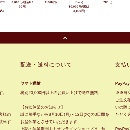
MYS
6,000円(税込6,6
2,000円)
Back)
780円)
00円)
30,000円(税込3
税込3
3,000円)
配送・送料について
支払
ヤマト運輸
PayPay
す。
税別20,000円以上のお買い上げで送料無料。
※※当
ご注文
【お盆休業のお知らせ】
いの際に
客様の
誠に勝手ながら8月10日(月)～12日(水)の3日間を
ただく
該当す
お盆休業とさせていただきます。
上記の休業期間中もオンラインショップはご利
PayP