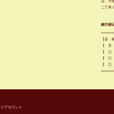
は、今
ご了承
銀行振
======
【金 
【 支
【 口
【 口 
【 口 
======
マイアカウント