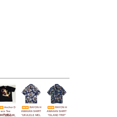
Anchor D
RAYON H
RAYON H
eco Tee
AWAIIAN SHIRT
AWAIIAN SHIRT
800円(税込10,
“UKULELE MEL
“ISLAND TRIP”