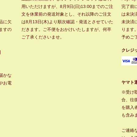
用いただけますが、8月9日(日)13:00までのご注
完了前
文を休業前の発送対象とし、それ以降のご注文
は未決
品に欠
は8月13日(木)より順次確認・発送とさせていた
未決済
ますの
だきます。ご不便をおかけいたしますが、何卒
ります
ご了承くださいませ。
予めご
クレジ
】
届かな
ヤマト
やお電
※受け
合、往
を購入
も含み
ご連絡