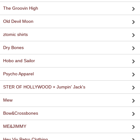
The Groovin High
Old Devil Moon
ztomic shirts
Dry Bones
Hobo and Sailor
Psycho Apparel
STER OF HOLLYWOOD × Jumpin' Jack's
Mew
Bow&Crossbones
ME&JIMMY
Hey Viv Retro Clothing