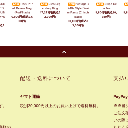
SUR
Rock 'n' r
Elvis Leg
Vintage 1
Stripe De
EDI
oll Deluxe Mug
endary Ring
940s Style Deni
co Tee
UIN
(Red/Black)
47,273円(税込5
m Pants (Chinch
9,800円(税込10,
9,
MYS
6,000円(税込6,6
2,000円)
Back)
780円)
00円)
30,000円(税込3
税込3
3,000円)
配送・送料について
支払
ヤマト運輸
PayPay
す。
税別20,000円以上のお買い上げで送料無料。
※※当
ご注文
いの際に
客様の
ただく