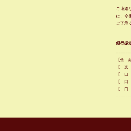
ご連絡
は、今
ご了承
銀行振
======
【金 
【 支
【 口
【 口 
【 口 
======