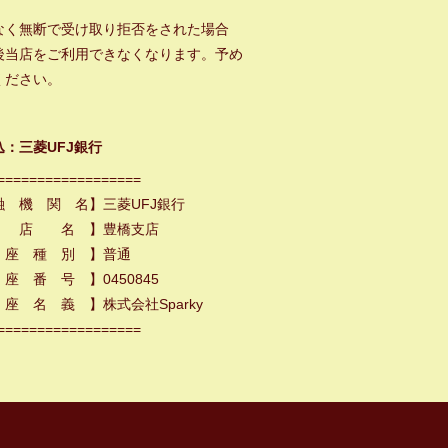
なく無断で受け取り拒否をされた場合
後当店をご利用できなくなります。予め
ください。
込：三菱UFJ銀行
==================
融 機 関 名】三菱UFJ銀行
 店 名 】豊橋支店
 座 種 別 】普通
座 番 号 】0450845
座 名 義 】株式会社Sparky
==================