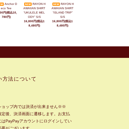
Anchor D
RAYON H
RAYON H
eco Tee
AWAIIAN SHIRT
AWAIIAN SHIRT
800円(税込10,
“UKULELE MEL
“ISLAND TRIP”
780円)
ODY” S/S
S/S
16,800円(税込1
16,800円(税込1
8,480円)
8,480円)
い方法について
ショップ内では決済が出来ません※※
確定後、決済画面に遷移します。お支払
はPayPayアカウントにログインしてい
必要がございます。