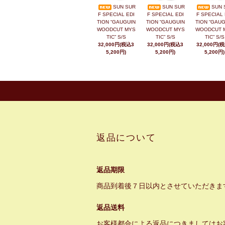
SUN SUR
SUN SUR
SUN 
F SPECIAL EDI
F SPECIAL EDI
F SPECIAL 
TION “GAUGUIN
TION “GAUGUIN
TION “GAUG
WOODCUT MYS
WOODCUT MYS
WOODCUT 
TIC” S/S
TIC” S/S
TIC” S/S
32,000円(税込3
32,000円(税込3
32,000円(
5,200円)
5,200円)
5,200円)
返品について
返品期限
商品到着後７日以内とさせていただきま
返品送料
お客様都合による返品につきましてはお