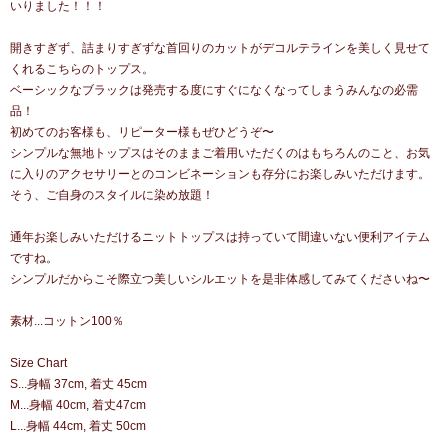
いりました！！！
開きすぎず、詰まりすぎずな首回りのカットがデコルテラインを美しく見せて
くれるこちらのトップス。
ベーシックなブラックは発売する度にすぐになくなってしまうみんなの必需
品！
初めてのお客様も、リピーター様もぜひどうぞ〜
シンプルな無地トップスはそのままご着用いただくのはもちろんのこと、お気
に入りのアクセサリーとのコンビネーションも存分にお楽しみいただけます。
そう、ご自身のスタイルに染め放題！
通年お楽しみいただけるニットトップスは持っていて間違いない便利アイテム
ですね。
シンプルだからこそ際立つ美しいシルエットを是非体感してみてくださいね〜
素材...コットン100％
Size Chart
S...身幅 37cm, 着丈 45cm
M...身幅 40cm, 着丈47cm
L...身幅 44cm, 着丈 50cm