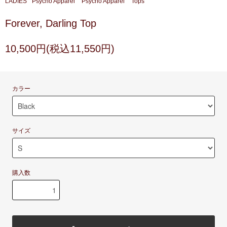
LADIES
Psycho Apparel
Psycho Apparel
Tops
Forever, Darling Top
10,500円(税込11,550円)
カラー
サイズ
購入数