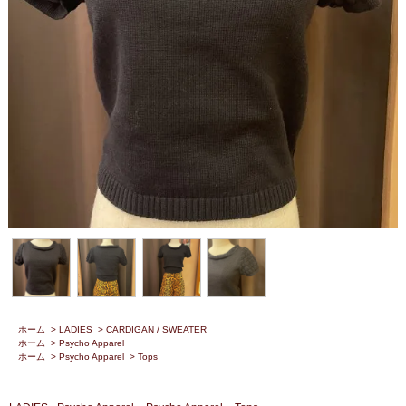
ホーム
>
LADIES
>
CARDIGAN / SWEATER
ホーム
>
Psycho Apparel
ホーム
>
Psycho Apparel
>
Tops