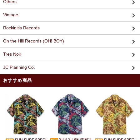
Others
Vintage
Rockinitis Records
On the Hill Records (OH! BOY)
Tres Noir
JC Planning Co.
おすすめ商品
SUN SURF SPECI
SUN SURF SPECI
SUN SURF SPECI