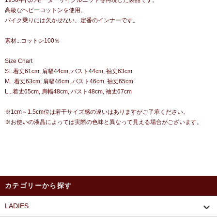
1950年代のモーターサイクルニットを再現した製品です。
高級なヘビーコットンを使用。
バイク乗りには欠かせない、定番のインナーです。
素材...コットン100％
Size Chart
S...着丈61cm, 肩幅44cm, バスト44cm, 袖丈63cm
M...着丈63cm, 肩幅46cm, バスト46cm, 袖丈65cm
L...着丈65cm, 肩幅48cm, バスト48cm, 袖丈67cm
※1cm～1.5cm位は若干サイズ感の違いはありますがご了承ください。
※お使いの液晶によっては実際の色味と異なって見える場合がございます。
カテゴリーから探す
LADIES