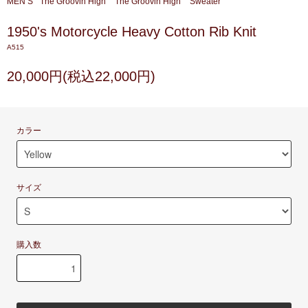
MEN’S
The Groovin High
The Groovin High
Sweater
1950's Motorcycle Heavy Cotton Rib Knit
A515
20,000円(税込22,000円)
カラー
サイズ
購入数