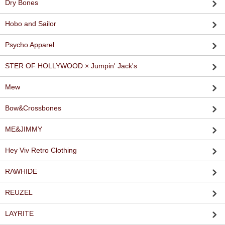
Dry Bones
Hobo and Sailor
Psycho Apparel
STER OF HOLLYWOOD × Jumpin' Jack's
Mew
Bow&Crossbones
ME&JIMMY
Hey Viv Retro Clothing
RAWHIDE
REUZEL
LAYRITE