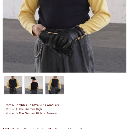
ホーム
>
MEN’S
>
SWEAT / SWEATER
ホーム
>
The Groovin High
ホーム
>
The Groovin High
>
Sweater