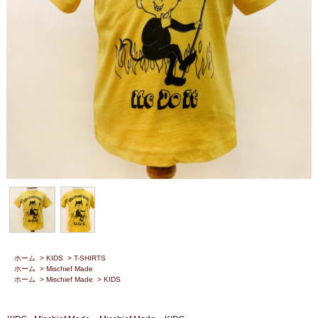
ホーム
>
KIDS
>
T-SHIRTS
ホーム
>
Mischief Made
ホーム
>
Mischief Made
>
KIDS