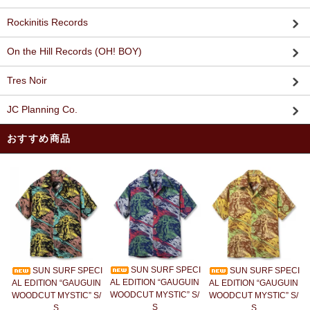
Rockinitis Records
On the Hill Records (OH! BOY)
Tres Noir
JC Planning Co.
おすすめ商品
SUN SURF SPECI
SUN SURF SPECI
SUN SURF SPECI
AL EDITION “GAUGUIN
AL EDITION “GAUGUIN
AL EDITION “GAUGUIN
WOODCUT MYSTIC” S/
WOODCUT MYSTIC” S/
WOODCUT MYSTIC” S/
S
S
S