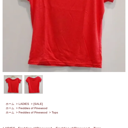
ホーム
>
LADIES
>
[SALE]
ホーム
>
Freddies of Pinewood
ホーム
>
Freddies of Pinewood
>
Tops