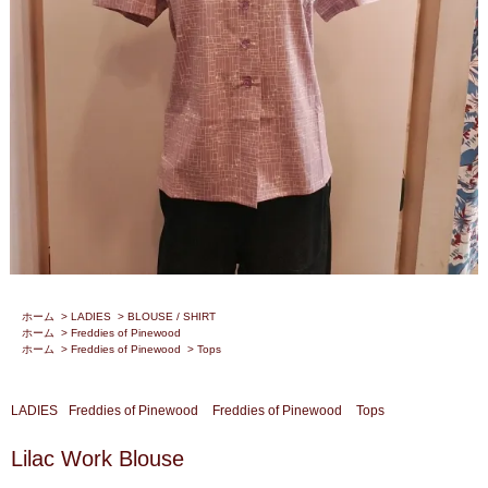
ホーム
>
LADIES
>
BLOUSE / SHIRT
ホーム
>
Freddies of Pinewood
ホーム
>
Freddies of Pinewood
>
Tops
LADIES
Freddies of Pinewood
Freddies of Pinewood
Tops
Lilac Work Blouse