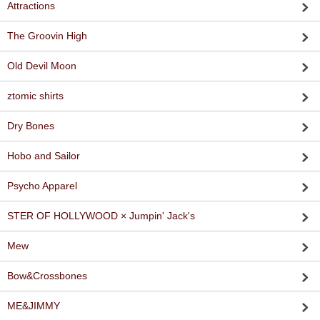
Attractions
The Groovin High
Old Devil Moon
ztomic shirts
Dry Bones
Hobo and Sailor
Psycho Apparel
STER OF HOLLYWOOD × Jumpin' Jack's
Mew
Bow&Crossbones
ME&JIMMY