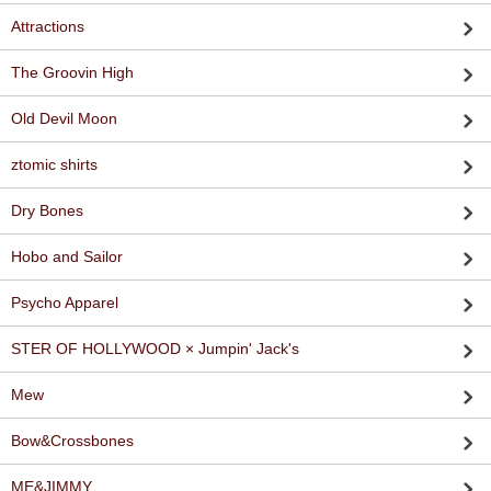
Attractions
The Groovin High
Old Devil Moon
ztomic shirts
Dry Bones
Hobo and Sailor
Psycho Apparel
STER OF HOLLYWOOD × Jumpin' Jack's
Mew
Bow&Crossbones
ME&JIMMY