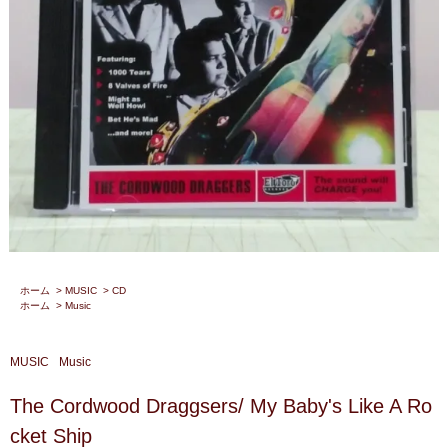
ホーム
>
MUSIC
>
CD
ホーム
>
Music
MUSIC
Music
The Cordwood Draggsers/ My Baby's Like A Ro
cket Ship