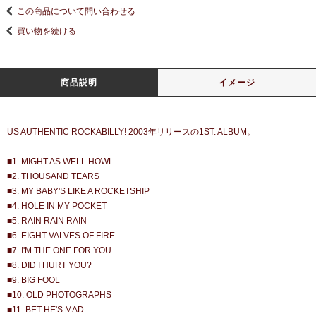
この商品について問い合わせる
買い物を続ける
商品説明
イメージ
US AUTHENTIC ROCKABILLY! 2003年リリースの1ST. ALBUM。
■1. MIGHT AS WELL HOWL
■2. THOUSAND TEARS
■3. MY BABY'S LIKE A ROCKETSHIP
■4. HOLE IN MY POCKET
■5. RAIN RAIN RAIN
■6. EIGHT VALVES OF FIRE
■7. I'M THE ONE FOR YOU
■8. DID I HURT YOU?
■9. BIG FOOL
■10. OLD PHOTOGRAPHS
■11. BET HE'S MAD