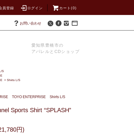
会員登録
ログイン
カート(0)
お問い合わせ
愛知県豊橋市の
アパレルとCDショップ
L/S
SE
SE
>
Shirts L/S
RISE
TOYO ENTERPRISE
Shirts L/S
nnel Sports Shirt “SPLASH”
1,780円)