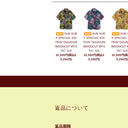
SUN SUR
SUN SUR
SUN 
F SPECIAL EDI
F SPECIAL EDI
F SPECIAL 
TION “GAUGUIN
TION “GAUGUIN
TION “GAUG
WOODCUT MYS
WOODCUT MYS
WOODCUT 
TIC” S/S
TIC” S/S
TIC” S/S
32,000円(税込3
32,000円(税込3
32,000円(
5,200円)
5,200円)
5,200円)
返品について
返品期限