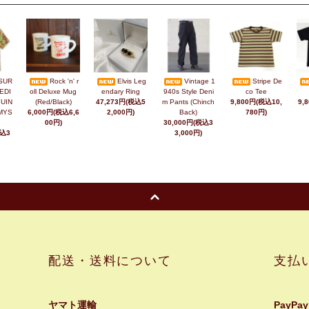
SUR
Rock 'n' r
Elvis Leg
Vintage 1
Stripe De
EDI
oll Deluxe Mug
endary Ring
940s Style Deni
co Tee
UIN
(Red/Black)
47,273円(税込5
m Pants (Chinch
9,800円(税込10,
9,
MYS
6,000円(税込6,6
2,000円)
Back)
780円)
00円)
30,000円(税込3
税込3
3,000円)
配送・送料について
支払
ヤマト運輸
PayPay