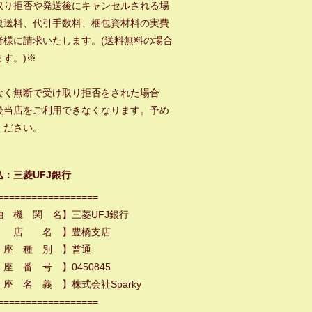
取り拒否や発送後にキャンセルされる場
復送料、代引手数料、梱包資材料の実費
者様に請求いたします。(送料無料の場合
ます。)※
なく無断で受け取り拒否をされた場合
後当店をご利用できなくなります。予め
ください。
込：三菱UFJ銀行
==================
融 機 関 名】三菱UFJ銀行
 店 名 】豊橋支店
 座 種 別 】普通
座 番 号 】0450845
座 名 義 】株式会社Sparky
==================