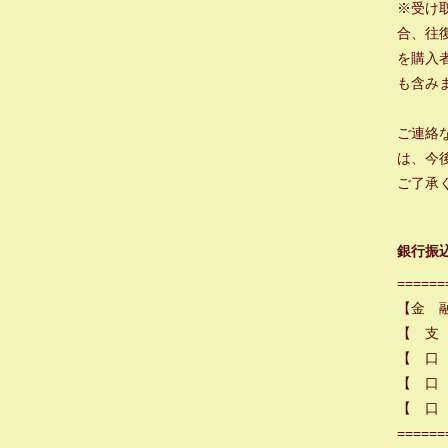
※受け
合、往
を購入
も含み
ご連絡
は、今
ご了承
銀行振
======
【金 
【 支
【 口
【 口 
【 口 
======