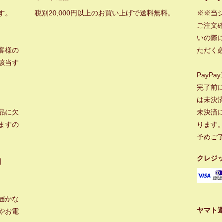
す。
税別20,000円以上のお買い上げで送料無料。
※※当
ご注文
いの際に
客様の
ただく
該当す
PayP
完了前
は未決
品に欠
未決済
ますの
ります
予めご
クレジ
】
届かな
ヤマト
やお電