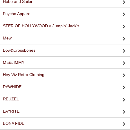
Hobo and Sailor
Psycho Apparel
STER OF HOLLYWOOD × Jumpin' Jack's
Mew
Bow&Crossbones
ME&JIMMY
Hey Viv Retro Clothing
RAWHIDE
REUZEL
LAYRITE
BONA FIDE