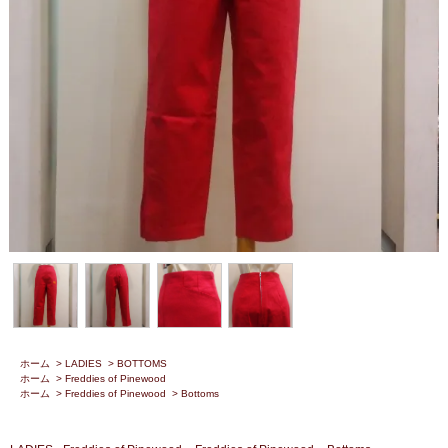
ホーム
>
LADIES
>
BOTTOMS
ホーム
>
Freddies of Pinewood
ホーム
>
Freddies of Pinewood
>
Bottoms