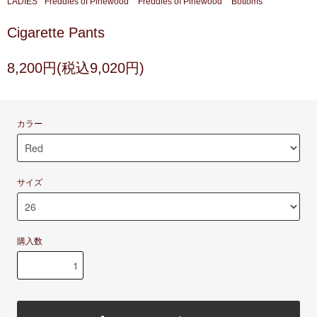
LADIES
Freddies of Pinewood
Freddies of Pinewood
Bottoms
Cigarette Pants
8,200円(税込9,020円)
カラー
サイズ
購入数