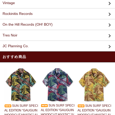
Vintage
Rockinitis Records
On the Hill Records (OH! BOY)
Tres Noir
JC Planning Co.
おすすめ商品
SUN SURF SPECI
SUN SURF SPECI
SUN SURF SPECI
AL EDITION “GAUGUIN
AL EDITION “GAUGUIN
AL EDITION “GAUGUIN
WOODCUT MYSTIC” S/
WOODCUT MYSTIC” S/
WOODCUT MYSTIC” S/