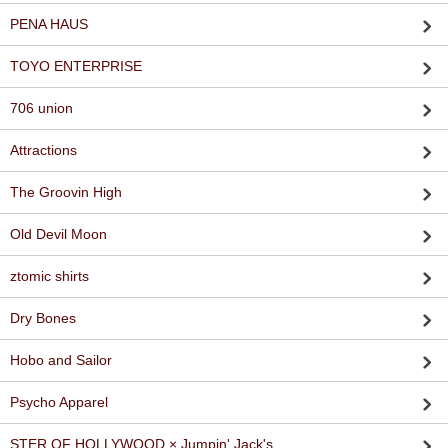
PENA HAUS
TOYO ENTERPRISE
706 union
Attractions
The Groovin High
Old Devil Moon
ztomic shirts
Dry Bones
Hobo and Sailor
Psycho Apparel
STER OF HOLLYWOOD × Jumpin' Jack's