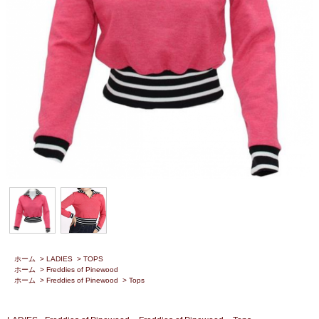
ホーム
>
LADIES
>
TOPS
ホーム
>
Freddies of Pinewood
ホーム
>
Freddies of Pinewood
>
Tops