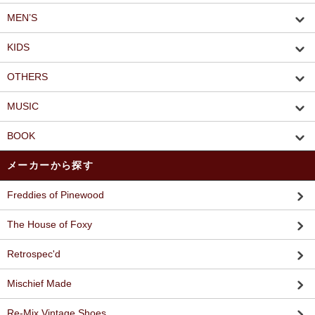
MEN’S
KIDS
OTHERS
MUSIC
BOOK
メーカーから探す
Freddies of Pinewood
The House of Foxy
Retrospec'd
Mischief Made
Re-Mix Vintage Shoes