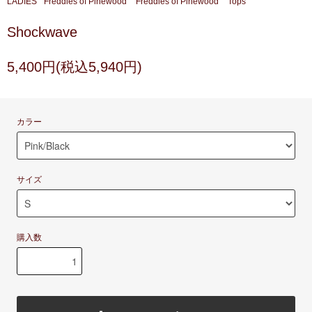
LADIES
Freddies of Pinewood
Freddies of Pinewood
Tops
Shockwave
5,400円(税込5,940円)
カラー
サイズ
購入数