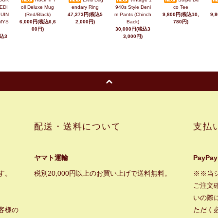
EDI
oll Deluxe Mug
endary Ring
940s Style Deni
co Tee
UIN
(Red/Black)
47,273円(税込5
m Pants (Chinch
9,800円(税込10,
9,
MYS
6,000円(税込6,6
2,000円)
Back)
780円)
00円)
30,000円(税込3
税込3
3,000円)
配送・送料について
支払
ヤマト運輸
PayPay
す。
税別20,000円以上のお買い上げで送料無料。
※※当
ご注文
いの際に
客様の
ただく