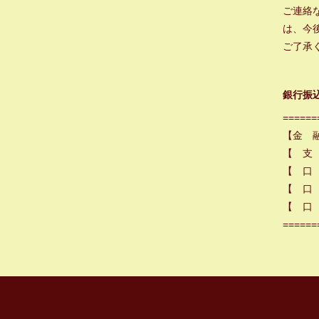
ご連絡
は、今
ご了承
銀行振
======
【金 
【 支
【 口
【 口 
【 口 
======