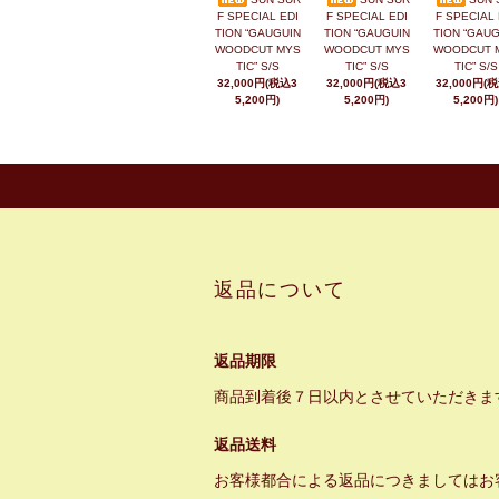
F SPECIAL EDI
F SPECIAL EDI
F SPECIAL 
TION “GAUGUIN
TION “GAUGUIN
TION “GAUG
WOODCUT MYS
WOODCUT MYS
WOODCUT 
TIC” S/S
TIC” S/S
TIC” S/S
32,000円(税込3
32,000円(税込3
32,000円(
5,200円)
5,200円)
5,200円)
返品について
返品期限
商品到着後７日以内とさせていただきま
返品送料
お客様都合による返品につきましてはお