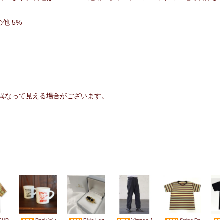
の他 5%
異なって見える場合がございます。
SUR
Rock 'n' r
Elvis Leg
Vintage 1
Stripe De