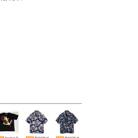
Anchor D
RAYON H
RAYON H