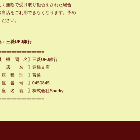
なく無断で受け取り拒否をされた場合
後当店をご利用できなくなります。予め
ください。
込：三菱UFJ銀行
==================
融 機 関 名】三菱UFJ銀行
 店 名 】豊橋支店
 座 種 別 】普通
座 番 号 】0450845
座 名 義 】株式会社Sparky
==================