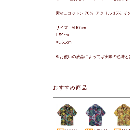
素材...コットン 70％, アクリル 15%, そ
サイズ...M 57cm
L 59cm
XL 61cm
※お使いの液晶によっては実際の色味と
おすすめ商品
SUN SUR
SUN SUR
SUN 