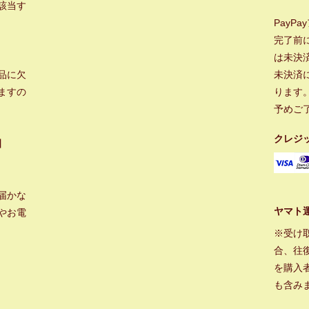
該当す
PayP
完了前
は未決
品に欠
未決済
ますの
ります
予めご
クレジ
】
届かな
ヤマト
やお電
※受け
合、往
を購入
も含み