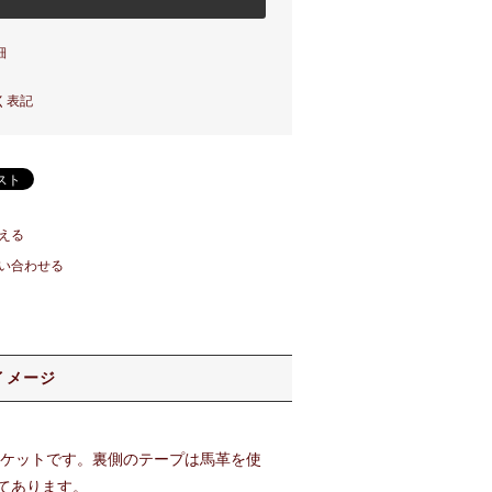
細
く表記
える
い合わせる
イメージ
スケットです。裏側のテープは馬革を使
てあります。