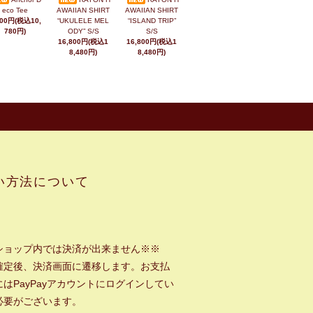
eco Tee
AWAIIAN SHIRT
AWAIIAN SHIRT
800円(税込10,
“UKULELE MEL
“ISLAND TRIP”
780円)
ODY” S/S
S/S
16,800円(税込1
16,800円(税込1
8,480円)
8,480円)
い方法について
ショップ内では決済が出来ません※※
確定後、決済画面に遷移します。お支払
はPayPayアカウントにログインしてい
必要がございます。