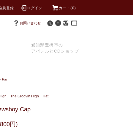
会員登録
ログイン
カート(0)
お問い合わせ
愛知県豊橋市の
アパレルとCDショップ
>
Hat
High
The Groovin High
Hat
Newsboy Cap
800円)