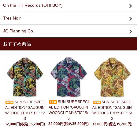
On the Hill Records (OH! BOY)
Tres Noir
JC Planning Co.
おすすめ商品
SUN SURF SPECI
SUN SURF SPECI
SUN SURF SPECI
AL EDITION “GAUGUIN
AL EDITION “GAUGUIN
AL EDITION “GAUGUIN
WOODCUT MYSTIC” S/
WOODCUT MYSTIC” S/
WOODCUT MYSTIC” S/
S
S
S
32,000円(税込35,200円)
32,000円(税込35,200円)
32,000円(税込35,200円)