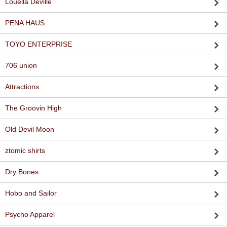
Louella Deville
PENA HAUS
TOYO ENTERPRISE
706 union
Attractions
The Groovin High
Old Devil Moon
ztomic shirts
Dry Bones
Hobo and Sailor
Psycho Apparel