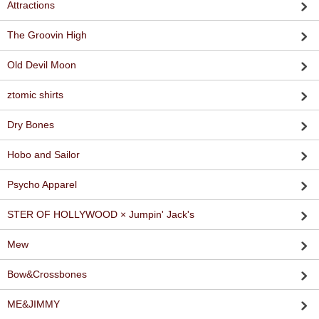
Attractions
The Groovin High
Old Devil Moon
ztomic shirts
Dry Bones
Hobo and Sailor
Psycho Apparel
STER OF HOLLYWOOD × Jumpin' Jack's
Mew
Bow&Crossbones
ME&JIMMY