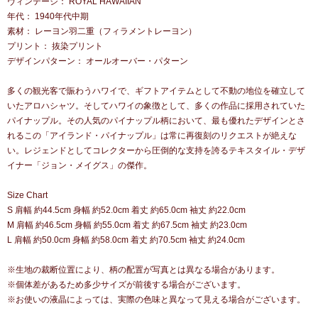
ヴィンテージ： ROYAL HAWAIIAN
年代： 1940年代中期
素材： レーヨン羽二重（フィラメントレーヨン）
プリント： 抜染プリント
デザインパターン： オールオーバー・パターン
多くの観光客で賑わうハワイで、ギフトアイテムとして不動の地位を確立して
いたアロハシャツ。そしてハワイの象徴として、多くの作品に採用されていた
パイナップル。その人気のパイナップル柄において、最も優れたデザインとさ
れるこの「アイランド・パイナップル」は常に再復刻のリクエストが絶えな
い。レジェンドとしてコレクターから圧倒的な支持を誇るテキスタイル・デザ
イナー「ジョン・メイグス」の傑作。
Size Chart
S 肩幅 約44.5cm 身幅 約52.0cm 着丈 約65.0cm 袖丈 約22.0cm
M 肩幅 約46.5cm 身幅 約55.0cm 着丈 約67.5cm 袖丈 約23.0cm
L 肩幅 約50.0cm 身幅 約58.0cm 着丈 約70.5cm 袖丈 約24.0cm
※生地の裁断位置により、柄の配置が写真とは異なる場合があります。
※個体差があるため多少サイズが前後する場合がございます。
※お使いの液晶によっては、実際の色味と異なって見える場合がございます。