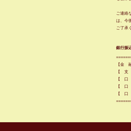
ご連絡
は、今
ご了承
銀行振
======
【金 
【 支
【 口
【 口 
【 口 
======