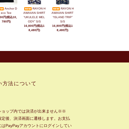
Anchor D
RAYON H
RAYON H
eco Tee
AWAIIAN SHIRT
AWAIIAN SHIRT
800円(税込10,
“UKULELE MEL
“ISLAND TRIP”
780円)
ODY” S/S
S/S
16,800円(税込1
16,800円(税込1
8,480円)
8,480円)
い方法について
ショップ内では決済が出来ません※※
確定後、決済画面に遷移します。お支払
はPayPayアカウントにログインしてい