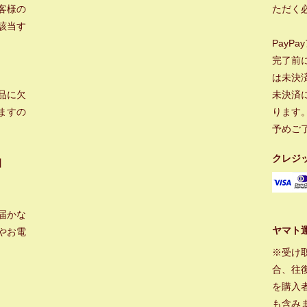
客様の
ただく
該当す
PayP
完了前
は未決
品に欠
未決済
ますの
ります
予めご
クレジ
】
届かな
ヤマト
やお電
※受け
合、往
を購入
も含み