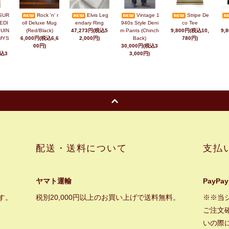
SUR
Rock 'n' r
Elvis Leg
Vintage 1
Stripe De
EDI
oll Deluxe Mug
endary Ring
940s Style Deni
co Tee
UIN
(Red/Black)
47,273円(税込5
m Pants (Chinch
9,800円(税込10,
9,
MYS
6,000円(税込6,6
2,000円)
Back)
780円)
00円)
30,000円(税込3
税込3
3,000円)
配送・送料について
支払
ヤマト運輸
PayPay
す。
税別20,000円以上のお買い上げで送料無料。
※※当
ご注文
いの際に