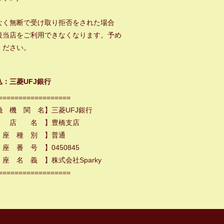
なく無断で受け取り拒否をされた場合
後当店をご利用できなくなります。予め
ください。
込：三菱UFJ銀行
==================
融 機 関 名】三菱UFJ銀行
 店 名 】豊橋支店
 座 種 別 】普通
座 番 号 】0450845
座 名 義 】株式会社Sparky
==================