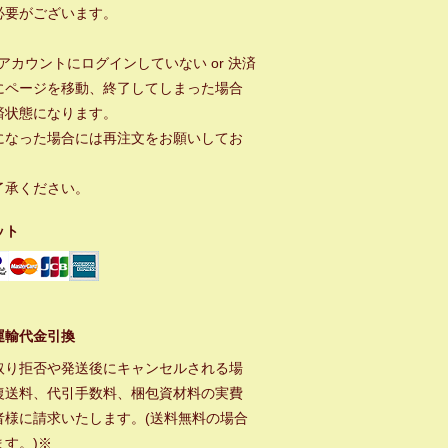
必要がございます。
ayアカウントにログインしていない or 決済
にページを移動、終了してしまった場合
済状態になります。
になった場合には再注文をお願いしてお
。
了承ください。
ット
運輸代金引換
取り拒否や発送後にキャンセルされる場
復送料、代引手数料、梱包資材料の実費
者様に請求いたします。(送料無料の場合
ます。)※