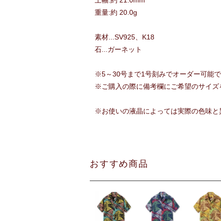
上幅:約 21.0mm
重量:約 20.0g
素材...SV925、K18
石...ガーネット
※5～30号まで1号刻みでオーダー可能です
※ご購入の際に備考欄にご希望のサイズ
※お使いの液晶によっては実際の色味と
おすすめ商品