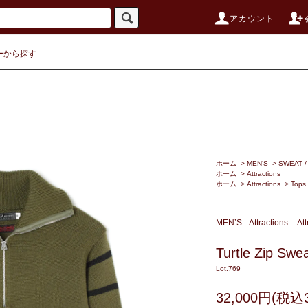
アカウント
ーから探す
ホーム
>
MEN’S
>
SWEAT 
ホーム
>
Attractions
ホーム
>
Attractions
>
Tops
MEN’S
Attractions
Att
Turtle Zip Swe
Lot.769
32,000円(税込3