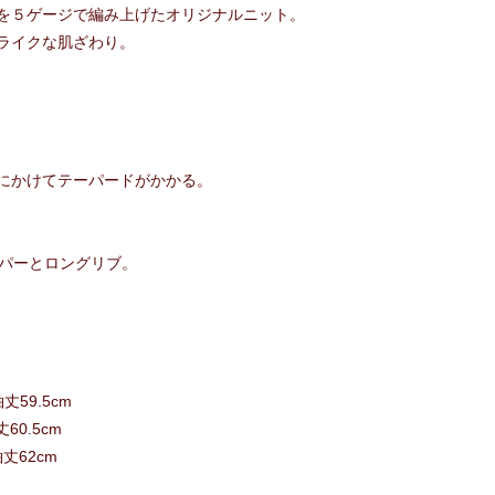
を５ゲージで編み上げたオリジナルニット。
ライクな肌ざわり。
にかけてテーパードがかかる。
ッパーとロングリブ。
袖丈59.5cm
丈60.5cm
 袖丈62cm