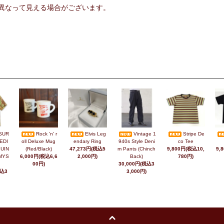
異なって見える場合がございます。
SUR
Rock 'n' r
Elvis Leg
Vintage 1
Stripe De
EDI
oll Deluxe Mug
endary Ring
940s Style Deni
co Tee
UIN
(Red/Black)
47,273円(税込5
m Pants (Chinch
9,800円(税込10,
9,
MYS
6,000円(税込6,6
2,000円)
Back)
780円)
00円)
30,000円(税込3
税込3
3,000円)