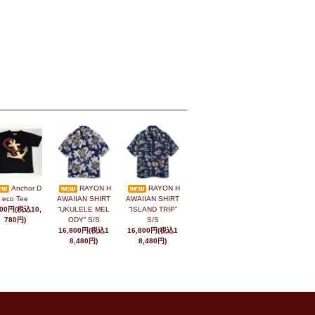
Anchor D
RAYON H
RAYON H
eco Tee
AWAIIAN SHIRT
AWAIIAN SHIRT
800円(税込10,
“UKULELE MEL
“ISLAND TRIP”
780円)
ODY” S/S
S/S
16,800円(税込1
16,800円(税込1
8,480円)
8,480円)