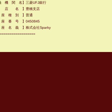
融 機 関 名】三菱UFJ銀行
 店 名 】豊橋支店
 座 種 別 】普通
座 番 号 】0450845
座 名 義 】株式会社Sparky
==================