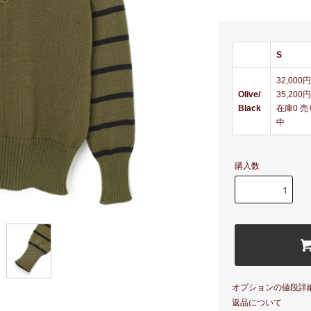
S
32,000
Olive/
35,200円
Black
在庫0 
中
購入数
オプションの値段詳
返品について