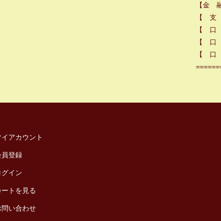
【金 
【 支
【 口
【 口 
【 口 
======
マイアカウント
会員登録
ログイン
カートを見る
お問い合わせ