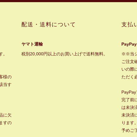
配送・送料について
支払
ヤマト運輸
PayPay
す。
税別20,000円以上のお買い上げで送料無料。
※※当
ご注文
いの際に
客様の
ただく
該当す
PayP
完了前
は未決
品に欠
未決済
ますの
ります
予めご