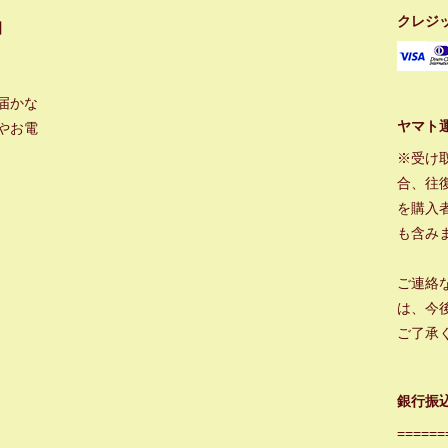
クレジ
】
届かな
ヤマト
やお電
※受け
合、往
を購入
も含み
ご連絡
は、今
ご了承
銀行振
======