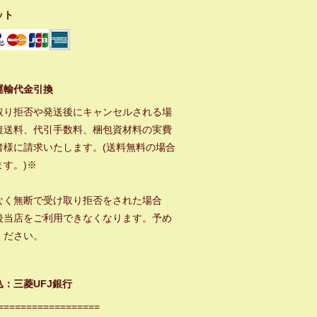
ット
運輸代金引換
取り拒否や発送後にキャンセルされる場
復送料、代引手数料、梱包資材料の実費
者様に請求いたします。(送料無料の場合
ます。)※
なく無断で受け取り拒否をされた場合
後当店をご利用できなくなります。予め
ください。
込：三菱UFJ銀行
==================