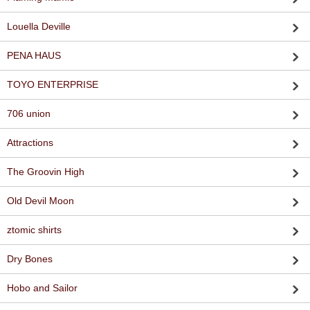
Louella Deville
PENA HAUS
TOYO ENTERPRISE
706 union
Attractions
The Groovin High
Old Devil Moon
ztomic shirts
Dry Bones
Hobo and Sailor