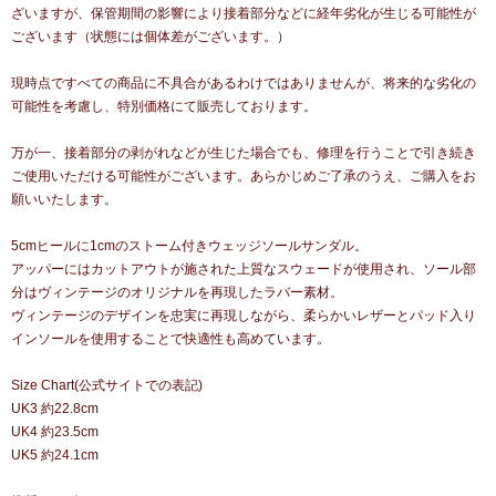
ざいますが、保管期間の影響により接着部分などに経年劣化が生じる可能性が
ございます（状態には個体差がございます。）
現時点ですべての商品に不具合があるわけではありませんが、将来的な劣化の
可能性を考慮し、特別価格にて販売しております。
万が一、接着部分の剥がれなどが生じた場合でも、修理を行うことで引き続き
ご使用いただける可能性がございます。あらかじめご了承のうえ、ご購入をお
願いいたします。
5cmヒールに1cmのストーム付きウェッジソールサンダル。
アッパーにはカットアウトが施された上質なスウェードが使用され、ソール部
分はヴィンテージのオリジナルを再現したラバー素材。
ヴィンテージのデザインを忠実に再現しながら、柔らかいレザーとパッド入り
インソールを使用することで快適性も高めています。
Size Chart(公式サイトでの表記)
UK3 約22.8cm
UK4 約23.5cm
UK5 約24.1cm