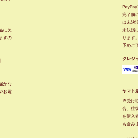
PayP
完了前
は未決
品に欠
未決済
ますの
ります
予めご
クレジ
】
届かな
ヤマト
やお電
※受け
合、往
を購入
も含み