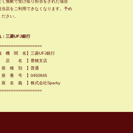
なく無断で受け取り拒否をされた場合
後当店をご利用できなくなります。予め
ください。
込：三菱UFJ銀行
==================
融 機 関 名】三菱UFJ銀行
 店 名 】豊橋支店
 座 種 別 】普通
座 番 号 】0450845
座 名 義 】株式会社Sparky
==================