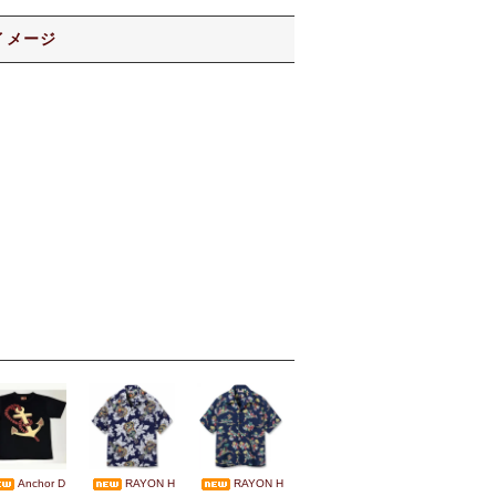
イメージ
Anchor D
RAYON H
RAYON H