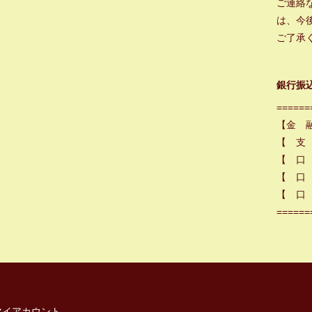
ご連絡
は、今
ご了承
銀行振
======
【金 
【 支
【 口
【 口 
【 口 
======
マイアカウント