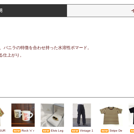
明
ード、バニラの特徴を合わせ持った水溶性ポマード。
る仕上がり。
SUR
Rock 'n' r
Elvis Leg
Vintage 1
Stripe De