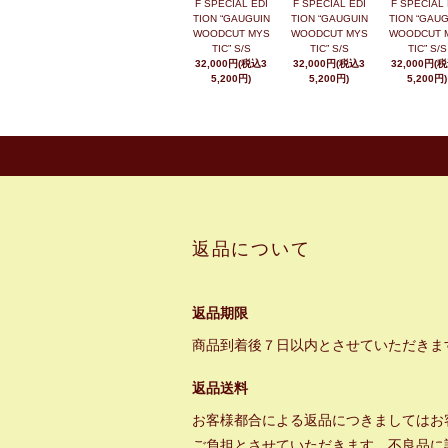
F SPECIAL EDI
F SPECIAL EDI
F SPECIAL 
TION “GAUGUIN
TION “GAUGUIN
TION “GAUG
WOODCUT MYS
WOODCUT MYS
WOODCUT 
TIC” S/S
TIC” S/S
TIC” S/S
32,000円(税込3
32,000円(税込3
32,000円(
5,200円)
5,200円)
5,200円)
返品について
返品期限
商品到着後７日以内とさせていただきま
返品送料
お客様都合による返品につきましてはお
ご負担とさせていただきます。不良品に