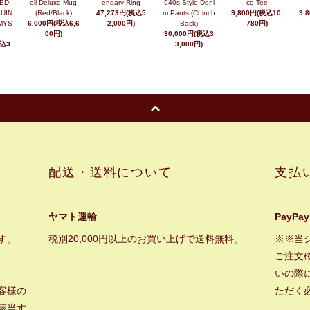
EDI
oll Deluxe Mug
endary Ring
940s Style Deni
co Tee
UIN
(Red/Black)
47,273円(税込5
m Pants (Chinch
9,800円(税込10,
9,
MYS
6,000円(税込6,6
2,000円)
Back)
780円)
00円)
30,000円(税込3
税込3
3,000円)
配送・送料について
支払
ヤマト運輸
PayPay
す。
税別20,000円以上のお買い上げで送料無料。
※※当
ご注文
いの際に
客様の
ただく
該当す