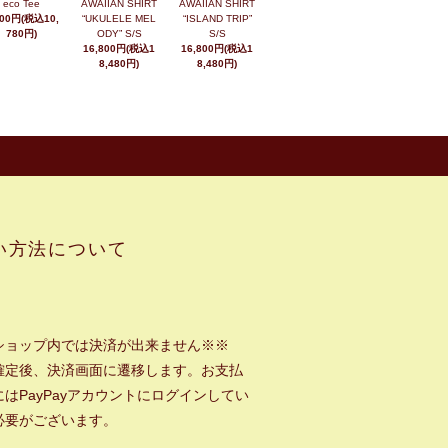
eco Tee
AWAIIAN SHIRT
AWAIIAN SHIRT
800円(税込10,
“UKULELE MEL
“ISLAND TRIP”
780円)
ODY” S/S
S/S
16,800円(税込1
16,800円(税込1
8,480円)
8,480円)
い方法について
ショップ内では決済が出来ません※※
確定後、決済画面に遷移します。お支払
はPayPayアカウントにログインしてい
必要がございます。