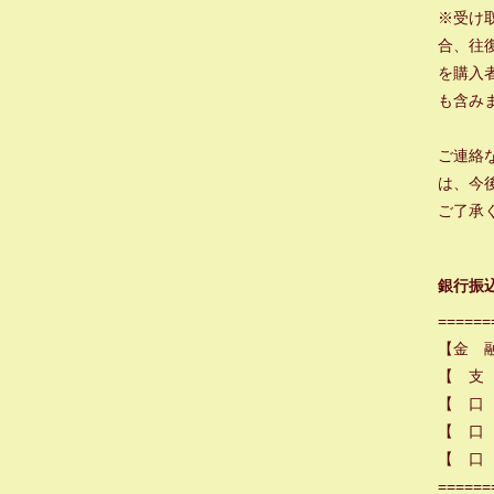
※受け
合、往
を購入
も含み
ご連絡
は、今
ご了承
銀行振
======
【金 
【 支
【 口
【 口 
【 口 
======