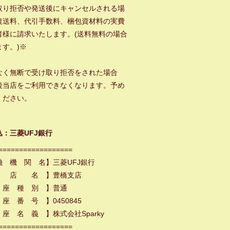
取り拒否や発送後にキャンセルされる場
復送料、代引手数料、梱包資材料の実費
者様に請求いたします。(送料無料の場合
ます。)※
なく無断で受け取り拒否をされた場合
後当店をご利用できなくなります。予め
ください。
込：三菱UFJ銀行
==================
融 機 関 名】三菱UFJ銀行
 店 名 】豊橋支店
 座 種 別 】普通
座 番 号 】0450845
座 名 義 】株式会社Sparky
==================