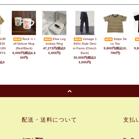
SUR
Rock 'n' r
Elvis Leg
Vintage 1
Stripe De
EDI
oll Deluxe Mug
endary Ring
940s Style Deni
co Tee
UIN
(Red/Black)
47,273円(税込5
m Pants (Chinch
9,800円(税込10,
9,
MYS
6,000円(税込6,6
2,000円)
Back)
780円)
00円)
30,000円(税込3
税込3
3,000円)
配送・送料について
支払