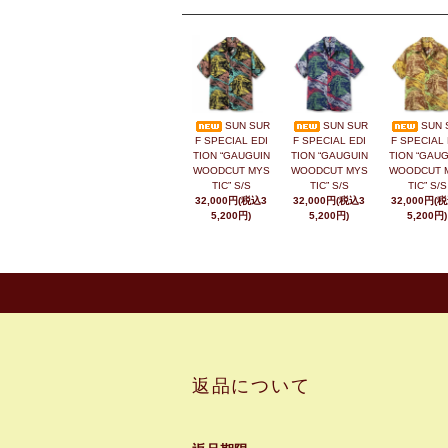
SUN SUR
SUN SUR
SUN 
F SPECIAL EDI
F SPECIAL EDI
F SPECIAL 
TION “GAUGUIN
TION “GAUGUIN
TION “GAUG
WOODCUT MYS
WOODCUT MYS
WOODCUT 
TIC” S/S
TIC” S/S
TIC” S/S
32,000円(税込3
32,000円(税込3
32,000円(
5,200円)
5,200円)
5,200円)
返品について