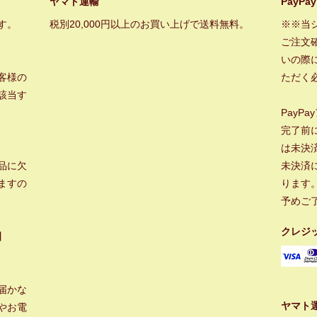
ヤマト運輸
PayPay
す。
税別20,000円以上のお買い上げで送料無料。
※※当
ご注文
いの際に
客様の
ただく
該当す
PayP
完了前
は未決
品に欠
未決済
ますの
ります
予めご
クレジ
】
届かな
ヤマト
やお電