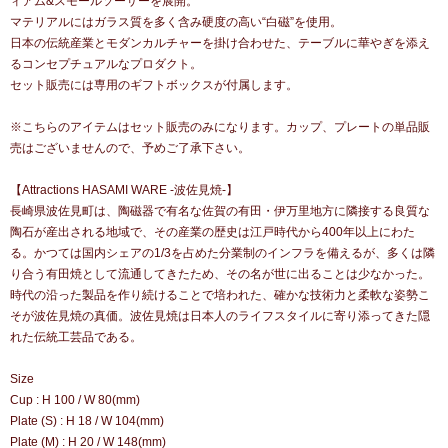
ィアム&スモールソーサーを展開。
マテリアルにはガラス質を多く含み硬度の高い“白磁”を使用。
日本の伝統産業とモダンカルチャーを掛け合わせた、テーブルに華やぎを添え
るコンセプチュアルなプロダクト。
セット販売には専用のギフトボックスが付属します。
※こちらのアイテムはセット販売のみになります。カップ、プレートの単品販
売はございませんので、予めご了承下さい。
【Attractions HASAMI WARE -波佐見焼-】
長崎県波佐見町は、陶磁器で有名な佐賀の有田・伊万里地方に隣接する良質な
陶石が産出される地域で、その産業の歴史は江戸時代から400年以上にわた
る。かつては国内シェアの1/3を占めた分業制のインフラを備えるが、多くは隣
り合う有田焼として流通してきたため、その名が世に出ることは少なかった。
時代の沿った製品を作り続けることで培われた、確かな技術力と柔軟な姿勢こ
そが波佐見焼の真価。波佐見焼は日本人のライフスタイルに寄り添ってきた隠
れた伝統工芸品である。
Size
Cup : H 100 / W 80(mm)
Plate (S) : H 18 / W 104(mm)
Plate (M) : H 20 / W 148(mm)