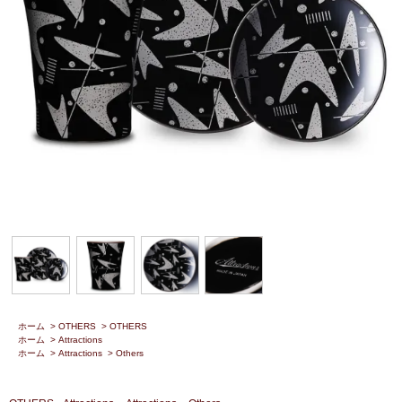
ホーム
>
OTHERS
>
OTHERS
ホーム
>
Attractions
ホーム
>
Attractions
>
Others