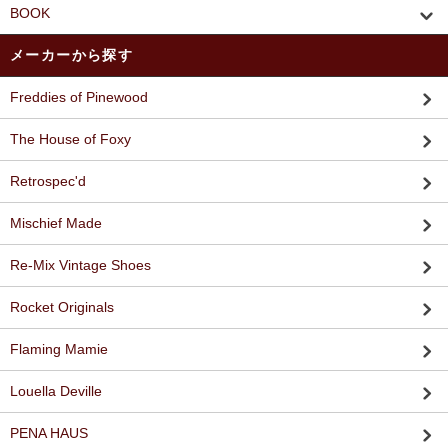
BOOK
メーカーから探す
Freddies of Pinewood
The House of Foxy
Retrospec'd
Mischief Made
Re-Mix Vintage Shoes
Rocket Originals
Flaming Mamie
Louella Deville
PENA HAUS