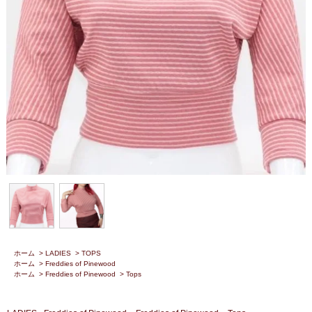
ホーム
>
LADIES
>
TOPS
ホーム
>
Freddies of Pinewood
ホーム
>
Freddies of Pinewood
>
Tops